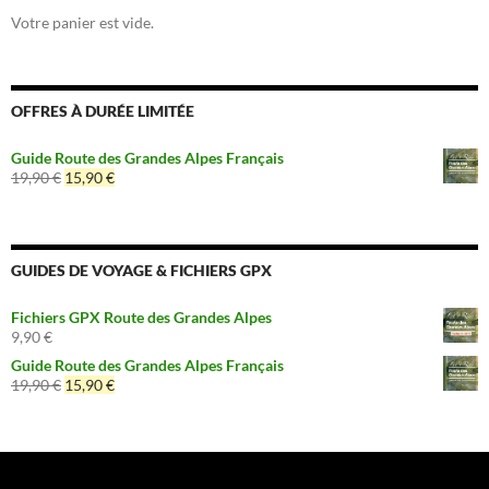
Votre panier est vide.
OFFRES À DURÉE LIMITÉE
Guide Route des Grandes Alpes Français
Le
Le
19,90
€
15,90
€
prix
prix
initial
actuel
était :
est :
19,90 €.
15,90 €.
GUIDES DE VOYAGE & FICHIERS GPX
Fichiers GPX Route des Grandes Alpes
9,90
€
Guide Route des Grandes Alpes Français
Le
Le
19,90
€
15,90
€
prix
prix
initial
actuel
était :
est :
19,90 €.
15,90 €.