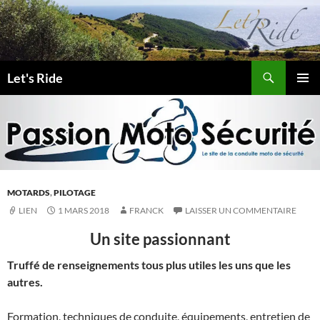
Aller
au
contenu
Recherche
Let's Ride
MENU
PRINCI
MOTARDS
,
PILOTAGE
LIEN
1 MARS 2018
FRANCK
LAISSER UN COMMENTAIRE
Un site passionnant
Truffé de renseignements tous plus utiles les uns que les
autres.
Formation, techniques de conduite, équipements, entretien de