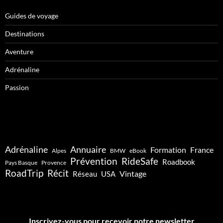
Guides de voyage
Destinations
Aventure
Adrénaline
Passion
Adrénaline
Annuaire
Formation
France
Alpes
BMW
eBook
Prévention
RideSafe
Roadbook
Pays Basque
Provence
RoadTrip
Récit
Vintage
Réseau
USA
Inscrivez-vous pour recevoir notre newsletter