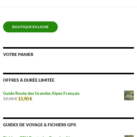
BOUTIQUE EN LIGNE
VOTRE PANIER
OFFRES À DURÉE LIMITÉE
Guide Route des Grandes Alpes Français
Le
Le
19,90
€
15,90
€
prix
prix
initial
actuel
était :
est :
19,90 €.
15,90 €.
GUIDES DE VOYAGE & FICHIERS GPX