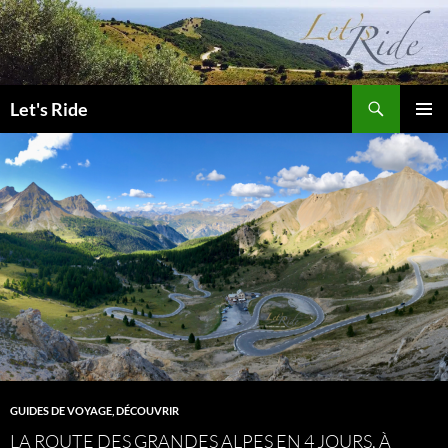
Aller
au
contenu
Recherche
Let's Ride
MENU
PRINCI
GUIDES DE VOYAGE
,
DÉCOUVRIR
LA ROUTE DES GRANDES ALPES EN 4 JOURS, À