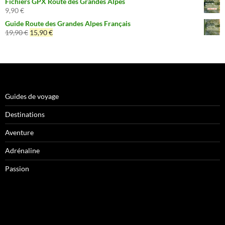
Fichiers GPX Route des Grandes Alpes
9,90
€
Guide Route des Grandes Alpes Français
Le
Le
19,90
€
15,90
€
prix
prix
initial
actuel
était :
est :
19,90 €.
15,90 €.
Guides de voyage
Destinations
Aventure
Adrénaline
Passion