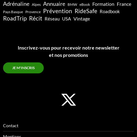
Adrénaline
Annuaire
Formation
France
Alpes
BMW
eBook
Prévention
RideSafe
Roadbook
Pays Basque
Provence
RoadTrip
Récit
Vintage
Réseau
USA
Inscrivez-vous pour recevoir notre newsletter
et nos promotions
JE M'INSCRIS
Contact
Mentions