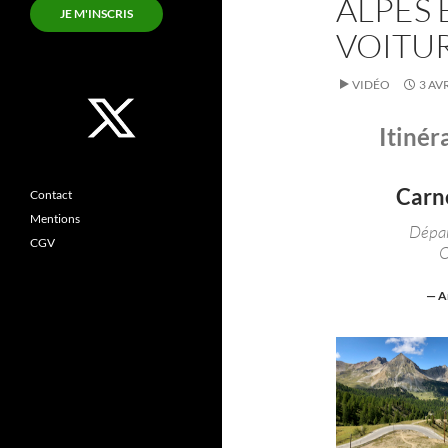
ALPES 
JE M'INSCRIS
VOITU
VIDÉO
3 AV
Itinér
Carne
Contact
Mentions
Dépar
CGV
O
— Ar