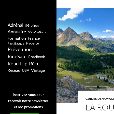
Adrénaline
Alpes
Annuaire
BMW
eBook
Formation
France
Pays Basque
Provence
Prévention
RideSafe
Roadbook
RoadTrip
Récit
Vintage
Réseau
USA
Inscrivez-vous pour
GUIDES DE VOYAG
recevoir notre newsletter
LA RO
et nos promotions