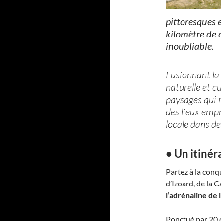
pittoresques 
kilomètre de 
inoubliable.
Fusionnant la 
naturelle et c
paysages qui 
des lieux empr
locale dans de
• Un itinér
Partez à la conqu
d’Izoard, de la C
l’adrénaline de 
Ponctué par 20 c