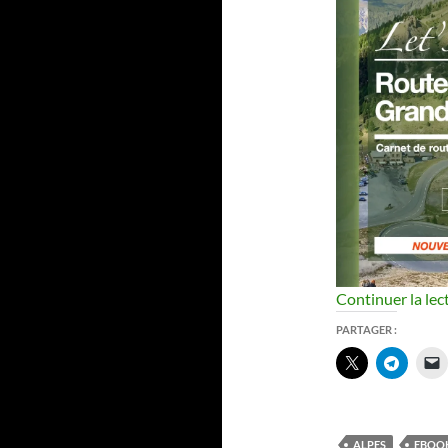
Continuer la lec
PARTAGER :
ALPES
EBOO