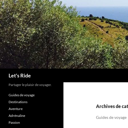
Aller
au
contenu
Recherche
Let's Ride
Partager le plaisir de voyager.
Guides de voyage
Destinations
Archives de cat
Aventure
Adrénaline
Guides de voyage
Passion