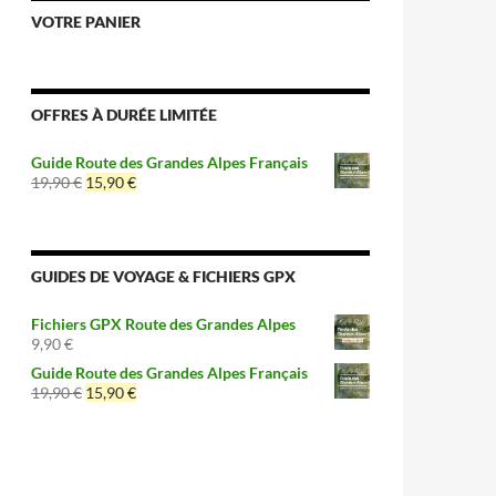
VOTRE PANIER
OFFRES À DURÉE LIMITÉE
Guide Route des Grandes Alpes Français
Le
Le
19,90
€
15,90
€
prix
prix
initial
actuel
était :
est :
19,90 €.
15,90 €.
GUIDES DE VOYAGE & FICHIERS GPX
Fichiers GPX Route des Grandes Alpes
9,90
€
Guide Route des Grandes Alpes Français
Le
Le
19,90
€
15,90
€
prix
prix
initial
actuel
était :
est :
19,90 €.
15,90 €.