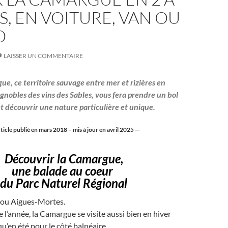
S, EN VOITURE, VAN OU
O
LAISSER UN COMMENTAIRE
gue,
ce territoire sauvage
entre mer et rizières en
ignobles des vins des Sables, vous fera prendre un bol
et découvrir une nature particulière et unique.
ticle publié en mars 2018 – mis à jour en avril 2025 —
Découvrir la Camargue,
une balade au coeur
du Parc Naturel Régional
 ou Aigues-Mortes.
e l’année, la Camargue se visite aussi
bien
en hiver
u’en été pour le côté balnéaire.