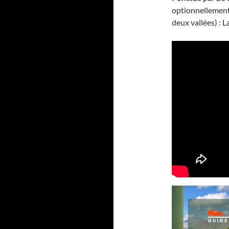
optionnellemen
deux vallées) : L