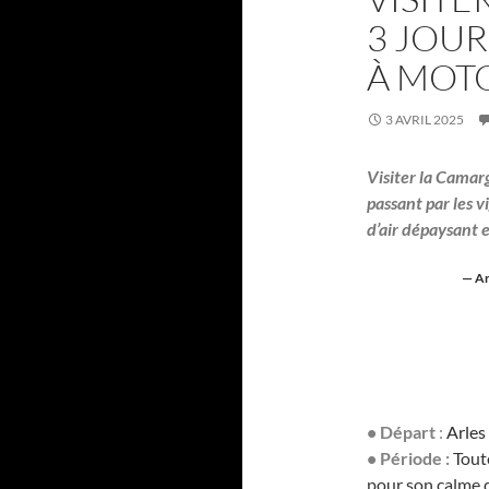
3 JOUR
À MOT
3 AVRIL 2025
Visiter la Camar
passant par les v
d’air dépaysant 
— Ar
• Départ
:
Arles
• Période :
Tout
pour son calme q