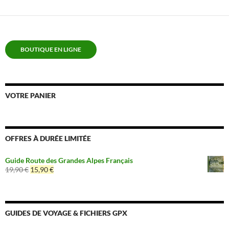
BOUTIQUE EN LIGNE
VOTRE PANIER
OFFRES À DURÉE LIMITÉE
Guide Route des Grandes Alpes Français
Le
Le
19,90
€
15,90
€
prix
prix
initial
actuel
était :
est :
19,90 €.
15,90 €.
GUIDES DE VOYAGE & FICHIERS GPX