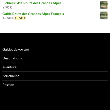
Fichiers GPX Route des Grandes Alpes
9,90
€
Guide Route des Grandes Alpes Français
Le
Le
19,90
€
15,90
€
prix
prix
initial
actuel
était :
est :
19,90 €.
15,90 €.
Guides de voyage
Destinations
Aventure
Adrénaline
Passion