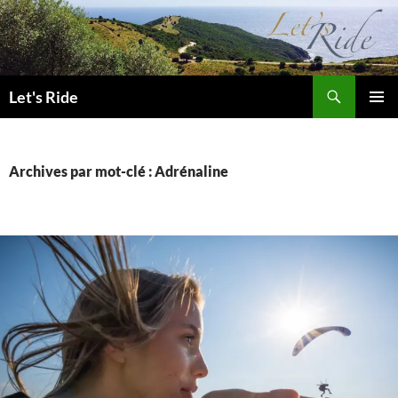
Aller
au
contenu
Recherche
Let's Ride
MENU
PRINCI
Archives par mot-clé : Adrénaline