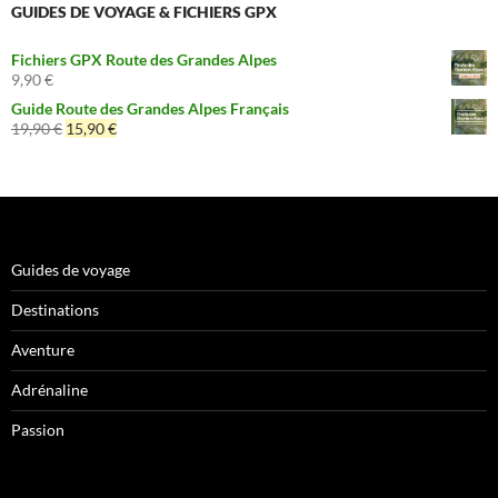
GUIDES DE VOYAGE & FICHIERS GPX
Fichiers GPX Route des Grandes Alpes
9,90
€
Guide Route des Grandes Alpes Français
Le
Le
19,90
€
15,90
€
prix
prix
initial
actuel
était :
est :
19,90 €.
15,90 €.
Guides de voyage
Destinations
Aventure
Adrénaline
Passion