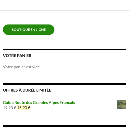
BOUTIQUE EN LIGNE
VOTRE PANIER
Votre panier est vide.
OFFRES À DURÉE LIMITÉE
Guide Route des Grandes Alpes Français
Le
Le
19,90
€
15,90
€
prix
prix
initial
actuel
était :
est :
19,90 €.
15,90 €.